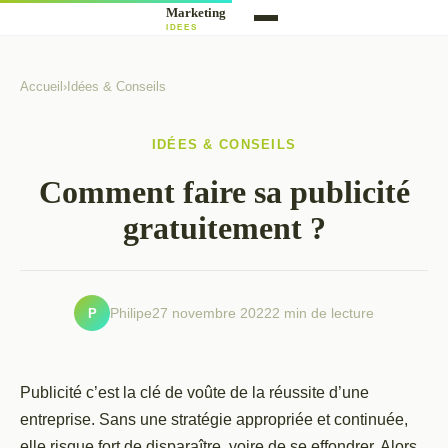
Accueil
›
Idées & Conseils
IDÉES & CONSEILS
Comment faire sa publicité
gratuitement ?
P
Philipe
27 novembre 2022
2 min de lecture
Publicité c’est la clé de voûte de la réussite d’une
entreprise. Sans une stratégie appropriée et continuée,
elle risque fort de disparaître, voire de se effondrer. Alors