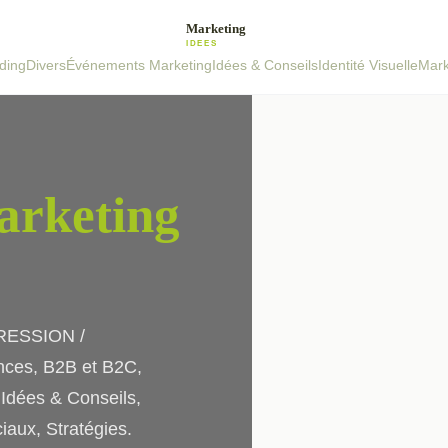
ding
Divers
Événements Marketing
Idées & Conseils
Identité Visuelle
Mark
rketing
PRESSION /
es, B2B et B2C,
Idées & Conseils,
iaux, Stratégies.